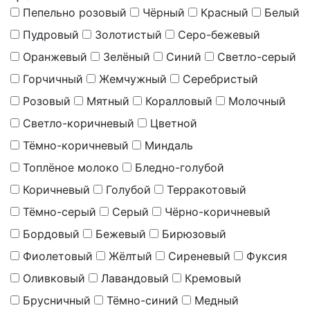
Пепельно розовый
Чёрный
Красный
Белый
Пудровый
Золотистый
Серо-бежевый
Оранжевый
Зелёный
Синий
Светло-серый
Горчичный
Жемчужный
Серебристый
Розовый
Мятный
Коралловый
Молочный
Светло-коричневый
Цветной
Тёмно-коричневый
Миндаль
Топлёное молоко
Бледно-голубой
Коричневый
Голубой
Терракотовый
Тёмно-серый
Серый
Чёрно-коричневый
Бордовый
Бежевый
Бирюзовый
Фиолетовый
Жёлтый
Сиреневый
Фуксия
Оливковый
Лавандовый
Кремовый
Брусничный
Тёмно-синий
Медный