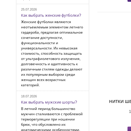
25.07.2026
Как выбрать женские футболки?
Женские футболки являются
неотъемлемым элементом летнего
гардероба, предлагая оптимальное
сочетание доступности,
функциональности и
универсальности. Их невысокая
стоимость, способность защищать
от ультрафиолетового излучения,
долговечность и адаптивность к
различным стилям одежды делают
их популярным выбором среди
женщин всех возрастных
категорий.
18.07.2026
НИТКИ ШВ
Как выбрать мужские шорты?
В летний период большинство
мужчин сталкиваются с проблемой
терморегуляции при ношении
брюк, что обусловлено их
анатомическими особенностями.