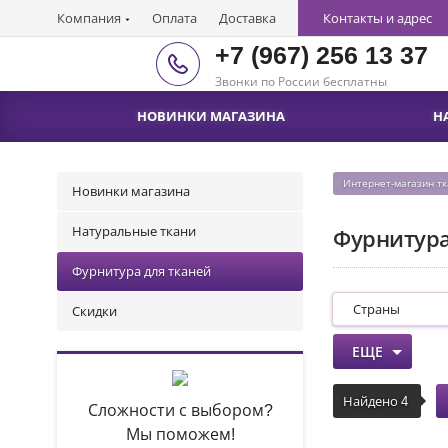
Компания
Оплата
Доставка
Контакты и адрес
+7 (967) 256 13 37
Звонки по России бесплатны
НОВИНКИ МАГАЗИНА
Н
Интернет-магазин т
Новинки магазина
Натуральные ткани
Фурнитура
Фурнитура для тканей
Страны
Скидки
ЕЩЕ
Найдено
4
Сложности с выбором?
Мы поможем!