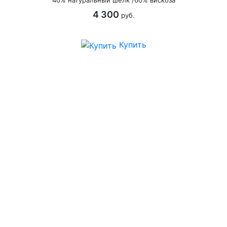
40% натуральный шёлк /60% вискоза
4 300
руб.
Купить