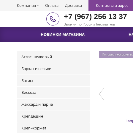
Компания
Оплата
Доставка
Контакты и адрес
+7 (967) 256 13 37
Звонки по России бесплатны
НОВИНКИ МАГАЗИНА
Н
Интернет-магазин т
Атлас шелковый
Бархат и вельвет
Батист
Вискоза
Жаккард и парча
Крепдешин
Зап
Креп-жоржет