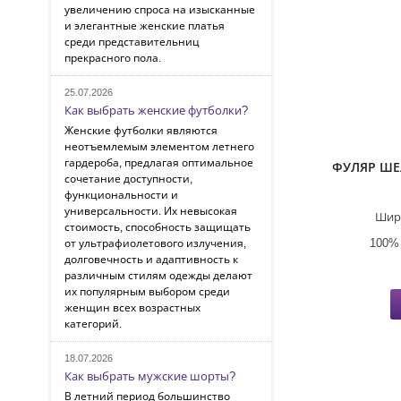
увеличению спроса на изысканные
и элегантные женские платья
среди представительниц
прекрасного пола.
25.07.2026
Как выбрать женские футболки?
Женские футболки являются
неотъемлемым элементом летнего
гардероба, предлагая оптимальное
ФУЛЯР Ш
сочетание доступности,
функциональности и
универсальности. Их невысокая
Шир
стоимость, способность защищать
100%
от ультрафиолетового излучения,
долговечность и адаптивность к
различным стилям одежды делают
их популярным выбором среди
женщин всех возрастных
категорий.
18.07.2026
Как выбрать мужские шорты?
В летний период большинство