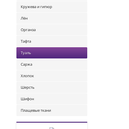
Кружева и гипюр
Лён
Органза
Тафта
Туаль
Саржа
Хлопок
Шерсть
Шифон
Плащевые ткани