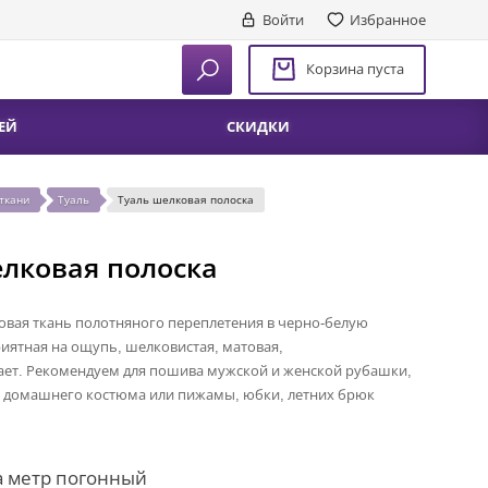
Войти
Избранное
Корзина пуста
ЕЙ
СКИДКИ
ткани
Туаль
Туаль шелковая полоска
елковая полоска
вая ткань полотняного переплетения в черно-белую
риятная на ощупь, шелковистая, матовая,
ает. Рекомендуем для пошива мужской и женской рубашки,
, домашнего костюма или пижамы, юбки, летних брюк
а метр погонный