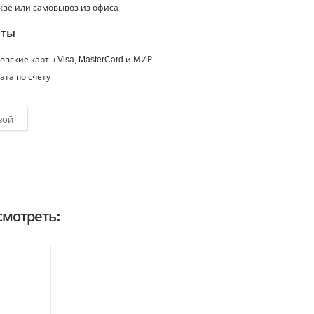
кве или самовывоз из офиса
аты
вские карты Visa, MasterCard и МИР
ата по счёту
вой
мотреть: