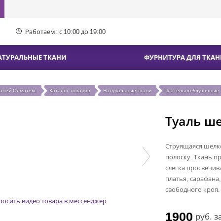
Работаем:
с 10:00 до 19:00
АТУРАЛЬНЫЕ ТКАНИ
ФУРНИТУРА ДЛЯ ТКАН
каней Олматекс
Каталог товаров
Натуральные ткани
Плательно-блузочные 
Туаль ш
Струящаяся шелко
полоску. Ткань п
слегка просвечив
платья, сарафана
свободного кроя.
росить видео товара в мессенджер
1900
руб.
з