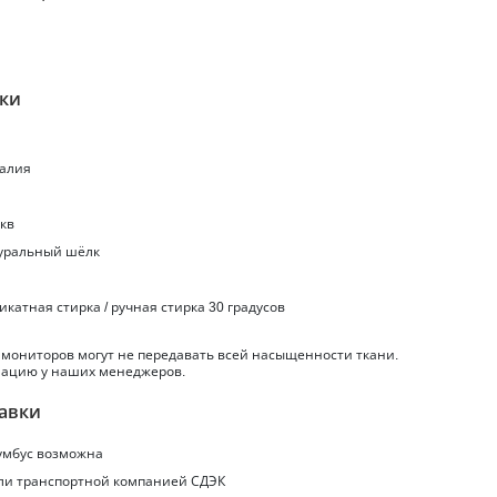
ики
талия
.кв
туральный шёлк
ликатная стирка / ручная стирка 30 градусов
 мониторов могут не передавать всей насыщенности ткани.
ацию у наших менеджеров.
авки
умбус
возможна
или транспортной компанией СДЭК