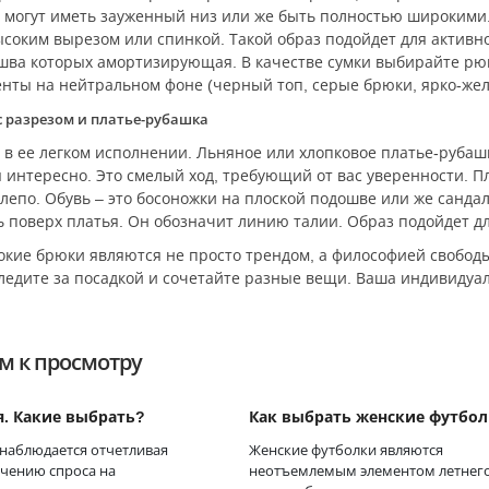
 могут иметь зауженный низ или же быть полностью широкими.
соким вырезом или спинкой. Такой образ подойдет для активно
ошва которых амортизирующая. В качестве сумки выбирайте рю
нты на нейтральном фоне (черный топ, серые брюки, ярко-жел
 разрезом и платье-рубашка
в ее легком исполнении. Льняное или хлопковое платье-рубаш
я интересно. Это смелый ход, требующий от вас уверенности. П
лепо. Обувь – это босоножки на плоской подошве или же сандал
 поверх платья. Он обозначит линию талии. Образ подойдет д
рокие брюки являются не просто трендом, а философией свобо
ледите за посадкой и сочетайте разные вещи. Ваша индивидуал
м к просмотру
я. Какие выбрать?
Как выбрать женские футбо
 наблюдается отчетливая
Женские футболки являются
ичению спроса на
неотъемлемым элементом летнег