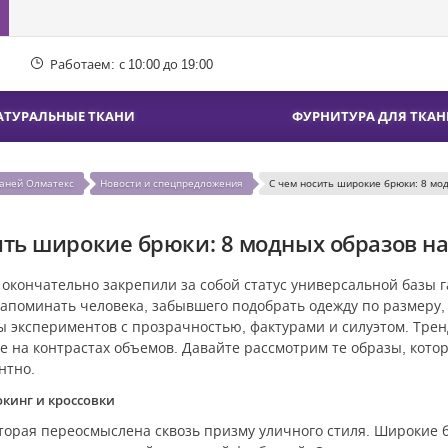
Работаем:
с 10:00 до 19:00
АТУРАЛЬНЫЕ ТКАНИ
ФУРНИТУРА ДЛЯ ТКАН
каней Олматекс
Новости и спецпредложения
С чем носить широкие брюки: 8 мод
ить широкие брюки: 8 модных образов на 
кончательно закрепили за собой статус универсальной базы га
 напоминать человека, забывшего подобрать одежду по размеру,
 экспериментов с прозрачностью, фактурами и силуэтом. Трен
е на контрастах объемов. Давайте рассмотрим те образы, кото
нтно.
кинг и кроссовки
оторая переосмыслена сквозь призму уличного стиля. Широкие