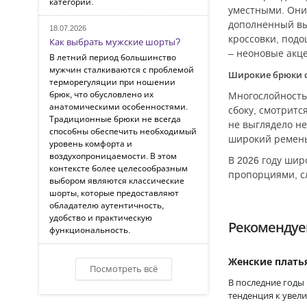
категорий.
уместными. Они
дополненный вы
18.07.2026
кроссовки, под
Как выбрать мужские шорты?
– неоновые акце
В летний период большинство
мужчин сталкиваются с проблемой
Широкие брюки с
терморегуляции при ношении
брюк, что обусловлено их
Многослойность 
анатомическими особенностями.
сбоку, смотритс
Традиционные брюки не всегда
не выглядело не
способны обеспечить необходимый
широкий ремень
уровень комфорта и
воздухопроницаемости. В этом
В 2026 году ши
контексте более целесообразным
пропорциями, с
выбором являются классические
шорты, которые предоставляют
обладателю аутентичность,
удобство и практическую
Рекомендуе
функциональность.
Женские плать
Посмотреть всё
В последние годы
тенденция к увел