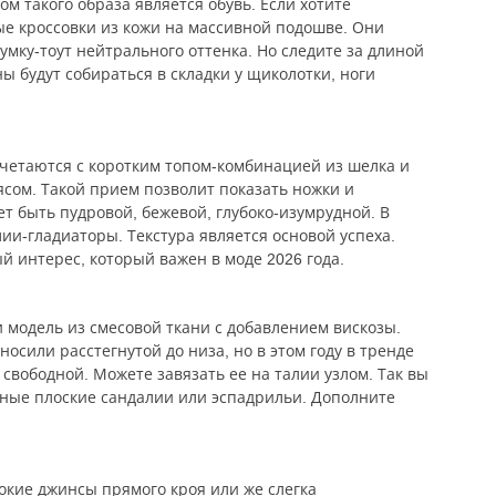
м такого образа является обувь. Если хотите
лые кроссовки из кожи на массивной подошве. Они
умку-тоут нейтрального оттенка. Но следите за длиной
ы будут собираться в складки у щиколотки, ноги
четаются с коротким топом-комбинацией из шелка и
ясом. Такой прием позволит показать ножки и
ет быть пудровой, бежевой, глубоко-изумрудной. В
и-гладиаторы. Текстура является основой успеха.
ый интерес, который важен в моде 2026 года.
модель из смесовой ткани с добавлением вискозы.
носили расстегнутой до низа, но в этом году в тренде
вободной. Можете завязать ее на талии узлом. Так вы
аные плоские сандалии или эспадрильи. Дополните
рокие джинсы прямого кроя или же слегка