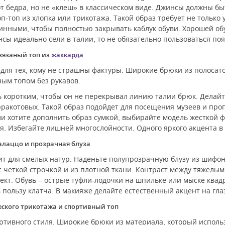
 бедра, но не «клеш» в классическом виде. Джинсы должны быт
-топ из хлопка или трикотажа. Такой образ требует не только
нными, чтобы полностью закрывать каблук обуви. Хорошей обу
нсы идеально сели в талии, то не обязательно пользоваться поя
 вязаный топ из
жаккарда
для тех, кому не страшны фактуры. Широкие брюки из полосато
ым топом без рукавов.
 коротким, чтобы он не перекрывал линию талии брюк. Делайт
ракотовых. Такой образ подойдет для посещения музеев и прог
ли хотите дополнить образ сумкой, выбирайте модель жесткой 
я. Избегайте лишней многослойности. Одного яркого акцента в
алаццо и прозрачная блуза
ит для смелых натур. Наденьте полупрозрачную блузу из шифо
с четкой строчкой и из плотной ткани. Контраст между тяжел
кт. Обувь – острые туфли-лодочки на шпильке или мыске квадр
 пользу клатча. В макияже делайте естественный акцент на глаза
еского трикотажа и спортивный топ
ртивного стиля. Широкие брюки из материала, который использ