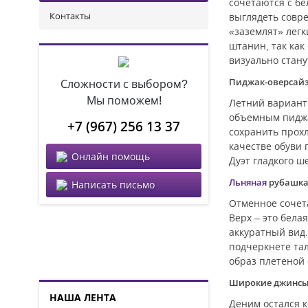
сочетаются с бе
Контакты
выглядеть совре
«заземлят» легк
штанин, так как
визуально стану
Пиджак-оверсайз
Сложности с выбором?
Мы поможем!
Летний вариант
объемным пиджак
+7 (967) 256 13 37
сохранить прохл
качестве обуви 
Онлайн помощь
Дуэт гладкого ш
Льняная
рубашка
Написать письмо
Отменное сочет
Верх – это бела
аккуратный вид.
подчеркнете та
образ плетеной
Широкие джинсы 
НАША ЛЕНТА
Деним остался к