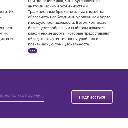
е
при ношении брюк, что обусловлено их
анатомическими особенностями.
сти. Их
Традиционные брюки не всегда способны
ь
обеспечить необходимый уровень комфорта
и воздухопроницаемости. В этом контексте
ивность
более целесообразным выбором являются
т их
классические шорты, которые предоставляют
ин всех
обладателю аутентичность, удобство и
практическую функциональность.
шем только по делу :)
Подписаться