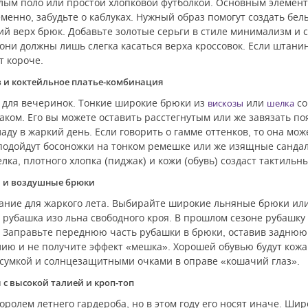
лым поло или простой хлопковой футболкой. Основным элементо
менно, забудьте о каблуках. Нужный образ помогут создать бе
ий верх брюк. Добавьте золотые серьги в стиле минимализм и с
 они должны лишь слегка касаться верха кроссовок. Если штанин
т короче.
 и коктейльное платье-комбинация
 для вечеринок. Тонкие широкие брюки из
или
со
вискозы
шелка
ом. Его вы можете оставить расстегнутым или же завязать по
аду в жаркий день. Если говорить о гамме оттенков, то она мож
подойдут босоножки на тонком ремешке или же изящные сандали
елка, плотного хлопка (пиджак) и кожи (обувь) создаст тактильн
 и воздушные брюки
ание для жаркого лета. Выбирайте широкие льняные брюки или 
я рубашка изо льна свободного кроя. В прошлом сезоне рубашку 
 Заправьте переднюю часть рубашки в брюки, оставив заднюю с
лию и не получите эффект «мешка». Хорошей обувью будут кож
 сумкой и солнцезащитными очками в оправе «кошачий глаз».
с высокой талией и кроп-топ
оролем летнего гардероба, но в этом году его носят иначе. Ши