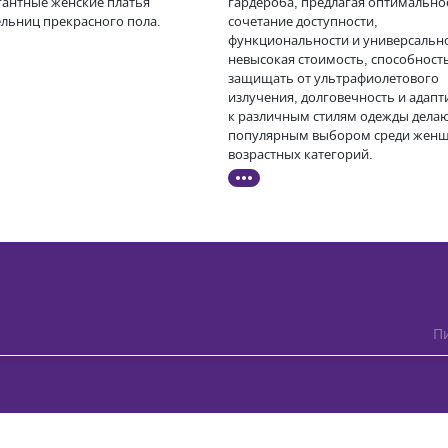
гантные женские платья
гардероба, предлагая оптимально
ельниц прекрасного пола.
сочетание доступности,
функциональности и универсально
невысокая стоимость, способност
защищать от ультрафиолетового
излучения, долговечность и адапт
к различным стилям одежды делаю
популярным выбором среди женщ
возрастных категорий.
Пи