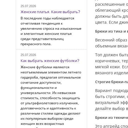
расклешенные от
25.07.2026
облегающий кроп
Женские платья. Какие выбрать?
должны быть дли
В последние годы наблюдается
цвета. Если джи
отчетливая тенденция к
увеличению спроса на изысканные
Брюки из тика и
и элегантные женские платья
среди представительниц
Весенний образ 
прекрасного пола.
объемным вязан
Топ должен быть
25.07.2026
коричневых, тер
Как выбрать женские футболки?
мягкой кожи. Ес
Женские футболки являются
неотъемлемым элементом летнего
вязаного издели
гардероба, предлагая оптимальное
Строгие брюки-п
сочетание доступности,
функциональности и
Вариант подход
универсальности. Их невысокая
быть строгими, 
стоимость, способность защищать
визуальный эффе
от ультрафиолетового излучения,
делайте выбор в
долговечность и адаптивность к
различным стилям одежды делают
Брюки из технич
их популярным выбором среди
женщин всех возрастных
Это апгрейд спо