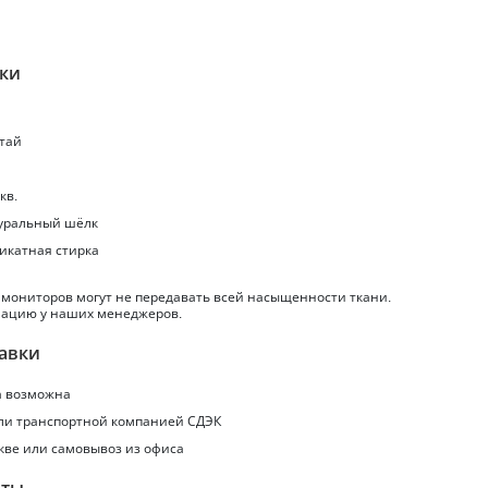
ики
итай
кв.
туральный шёлк
ликатная стирка
 мониторов могут не передавать всей насыщенности ткани.
ацию у наших менеджеров.
авки
а
возможна
или транспортной компанией СДЭК
кве или самовывоз из офиса