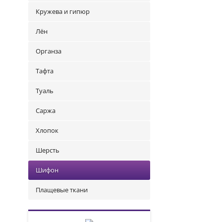
Кружева и гипюр
Лён
Органза
Тафта
Туаль
Саржа
Хлопок
Шерсть
Шифон
Плащевые ткани