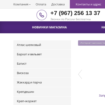
Компания
Оплата
Доставка
Контакты и адрес
+7 (967) 256 13 37
Звонки по России бесплатны
НОВИНКИ МАГАЗИНА
Н
Интернет-магазин т
Атлас шелковый
Бархат и вельвет
Батист
Вискоза
Жаккард и парча
Крепдешин
Зап
Креп-жоржет