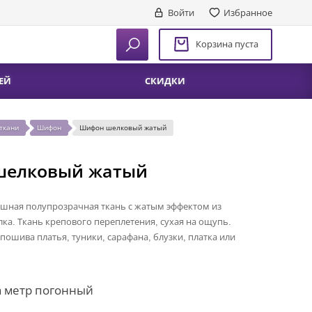
Войти
Избранное
Корзина пуста
ЕЙ
СКИДКИ
ткани
Шифон
Шифон шелковый жатый
шелковый жатый
ушная полупрозрачная ткань с жатым эффектом из
ка. Ткань крепового переплетения, сухая на ощупь.
пошива платья, туники, сарафана, блузки, платка или
а метр погонный