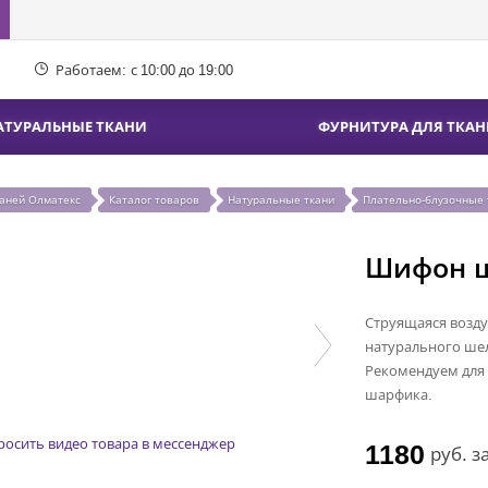
Работаем:
с 10:00 до 19:00
АТУРАЛЬНЫЕ ТКАНИ
ФУРНИТУРА ДЛЯ ТКАН
каней Олматекс
Каталог товаров
Натуральные ткани
Плательно-блузочные 
Шифон 
Струящаяся возд
натурального шел
Рекомендуем для 
шарфика.
росить видео товара в мессенджер
1180
руб.
з