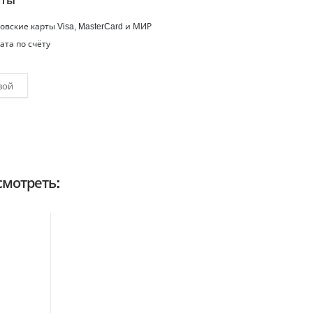
аты
вские карты Visa, MasterCard и МИР
ата по счёту
вой
мотреть: