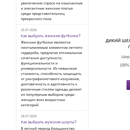
увеличению спроса на изысканные
и элегантные женские платья
среди представительниц
прекрасного пола.
25.07.2026
Как выбрать женские футболки?
ДИКИЙ ШЕ
Женские футболки являются
неотъемлемым элементом летнего
гардероба, предлагая оптимальное
Шир
сочетание доступности,
функциональности и
100%
универсальности. Их невысокая
стоимость, способность защищать
от ультрафиолетового излучения,
долговечность и адаптивность к
различным стилям одежды делают
их популярным выбором среди
женщин всех возрастных
категорий.
18.07.2026
Как выбрать мужские шорты?
В летний период большинство