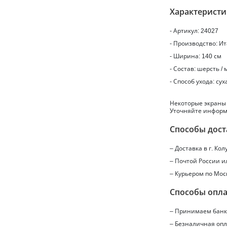
Характерист
- Артикул: 24027
- Производство: И
- Ширина: 140 см
- Состав: шерсть /
- Способ ухода: сух
Некоторые экраны
Уточняйте информ
Способы дост
– Доставка в г.
Кол
– Почтой России 
– Курьером по Мос
Способы опл
– Принимаем банко
– Безналичная опл