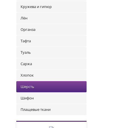
Кружева и гипюр
Лён
Органза
Тафта
Туаль
Саржа
Хлопок
Шерсть
Шифон
Плащевые ткани