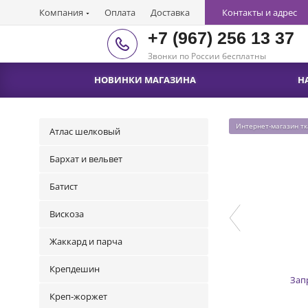
Компания
Оплата
Доставка
Контакты и адрес
+7 (967) 256 13 37
Звонки по России бесплатны
НОВИНКИ МАГАЗИНА
Н
Интернет-магазин т
Атлас шелковый
Бархат и вельвет
Батист
Вискоза
Жаккард и парча
Крепдешин
Зап
Креп-жоржет