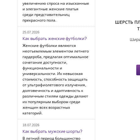
увеличению спроса на изысканные
и элегантные женские платья
среди представительниц
прекрасного пола.
ШЕРСТЬ П
25.07.2026
Как выбрать женские футболки?
Шири
Женские футболки являются
неотъемлемым элементом летнего
гардероба, предлагая оптимальное
сочетание доступности,
функциональности и
универсальности. Их невысокая
стоимость, способность защищать
от ультрафиолетового излучения,
долговечность и адаптивность к
различным стилям одежды делают
их популярным выбором среди
женщин всех возрастных
категорий.
18.07.2026
Как выбрать мужские шорты?
В летний период большинство