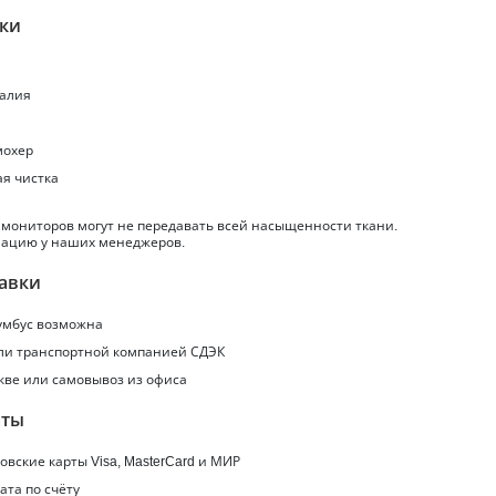
ики
талия
 мохер
ая чистка
 мониторов могут не передавать всей насыщенности ткани.
ацию у наших менеджеров.
авки
умбус
возможна
или транспортной компанией СДЭК
кве или самовывоз из офиса
аты
вские карты Visa, MasterCard и МИР
ата по счёту