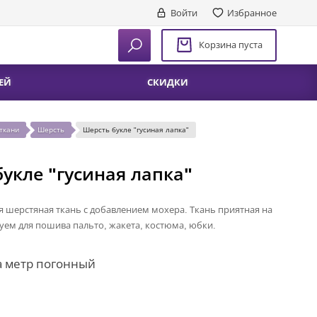
Войти
Избранное
Корзина пуста
ЕЙ
СКИДКИ
ткани
Шерсть
Шерсть букле "гусиная лапка"
укле "гусиная лапка"
я шерстяная ткань с добавлением мохера. Ткань приятная на
ем для пошива пальто, жакета, костюма, юбки.
а метр погонный