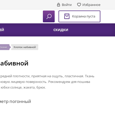
Войти
Избранное
Корзина пуста
ЕЙ
СКИДКИ
ткани
Хлопок набивной
набивной
средней плотности, приятная на ощупь, пластичная. Ткань
иновую лицевую поверхность. Рекомендуем для пошива
, юбки солнце, жакета, брюк.
метр погонный