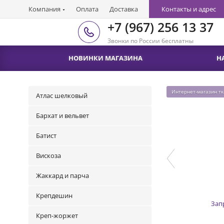
Компания
Оплата
Доставка
Контакты и адрес
+7 (967) 256 13 37
Звонки по России бесплатны
НОВИНКИ МАГАЗИНА
Н
Интернет-магазин т
Атлас шелковый
Бархат и вельвет
Батист
Вискоза
Жаккард и парча
Крепдешин
Зап
Креп-жоржет