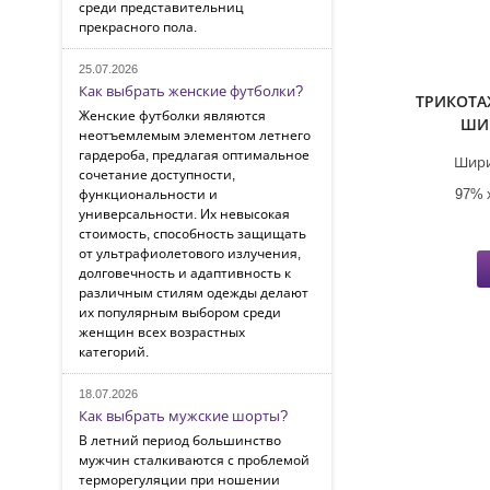
среди представительниц
прекрасного пола.
25.07.2026
Как выбрать женские футболки?
ТРИКОТА
Женские футболки являются
ШИ
неотъемлемым элементом летнего
гардероба, предлагая оптимальное
Шири
сочетание доступности,
97% 
функциональности и
универсальности. Их невысокая
стоимость, способность защищать
от ультрафиолетового излучения,
долговечность и адаптивность к
различным стилям одежды делают
их популярным выбором среди
женщин всех возрастных
категорий.
18.07.2026
Как выбрать мужские шорты?
В летний период большинство
мужчин сталкиваются с проблемой
терморегуляции при ношении