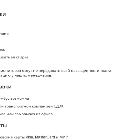
ики
талия
пок
ликатная стирка
 мониторов могут не передавать всей насыщенности ткани.
ацию у наших менеджеров.
авки
умбус
возможна
или транспортной компанией СДЭК
кве или самовывоз из офиса
аты
вские карты Visa, MasterCard и МИР