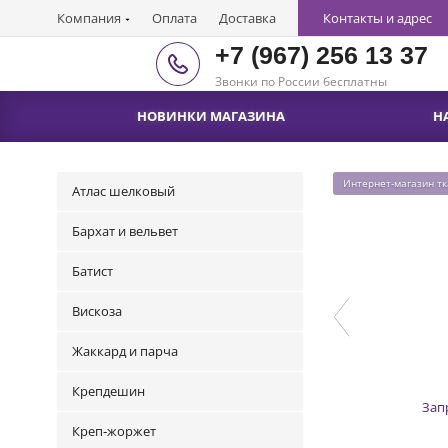
Компания
Оплата
Доставка
Контакты и адрес
+7 (967) 256 13 37
Звонки по России бесплатны
НОВИНКИ МАГАЗИНА
Н
Интернет-магазин т
Атлас шелковый
Бархат и вельвет
Батист
Вискоза
Жаккард и парча
Крепдешин
Зап
Креп-жоржет