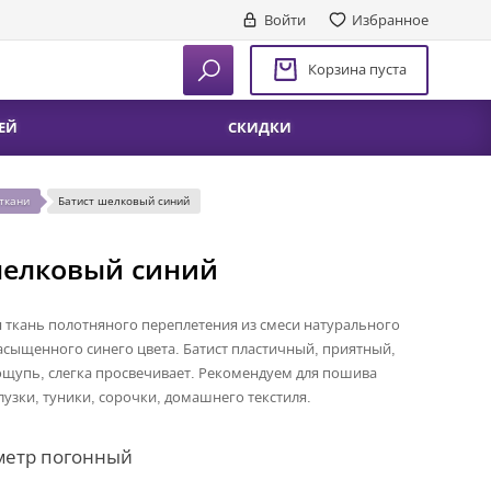
Войти
Избранное
Корзина пуста
ЕЙ
СКИДКИ
ткани
Батист шелковый синий
шелковый синий
 ткань полотняного переплетения из смеси натурального
асыщенного синего цвета. Батист пластичный, приятный,
щупь, слегка просвечивает. Рекомендуем для пошива
лузки, туники, сорочки, домашнего текстиля.
метр погонный