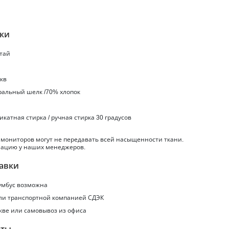
ики
итай
.кв
уральный шелк /70% хлопок
ликатная стирка / ручная стирка 30 градусов
 мониторов могут не передавать всей насыщенности ткани.
ацию у наших менеджеров.
авки
умбус
возможна
или транспортной компанией СДЭК
кве или самовывоз из офиса