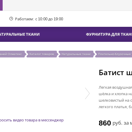
Работаем:
с 10:00 до 19:00
АТУРАЛЬНЫЕ ТКАНИ
ФУРНИТУРА ДЛЯ ТКАН
каней Олматекс
Каталог товаров
Натуральные ткани
Плательно-блузочные 
Батист 
Легкая воздушная
шёлка и хлопка н
шелковистый на о
легкого платья, б
росить видео товара в мессенджер
860
руб.
за 