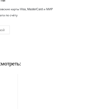
аты
вские карты Visa, MasterCard и МИР
ата по счёту
вой
мотреть: