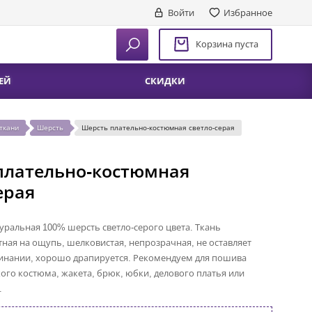
Войти
Избранное
Корзина пуста
ЕЙ
СКИДКИ
ткани
Шерсть
Шерсть плательно-костюмная светло-серая
плательно-костюмная
ерая
уральная 100% шерсть светло-серого цвета. Ткань
тная на ощупь, шелковистая, непрозрачная, не оставляет
минании, хорошо драпируется. Рекомендуем для пошива
ого костюма, жакета, брюк, юбки, делового платья или
.