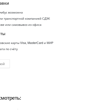
авки
умбус
возможна
или транспортной компанией СДЭК
кве или самовывоз из офиса
аты
вские карты Visa, MasterCard и МИР
ата по счёту
вой
мотреть: