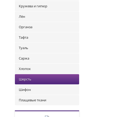
Кружева и гипюр
Лён
Органза
Тафта
Туаль
Саржа
Хлопок
Шерсть
Шифон
Плащевые ткани