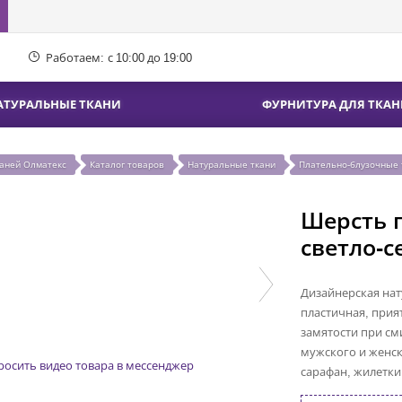
Работаем:
с 10:00 до 19:00
АТУРАЛЬНЫЕ ТКАНИ
ФУРНИТУРА ДЛЯ ТКАН
каней Олматекс
Каталог товаров
Натуральные ткани
Плательно-блузочные 
Шерсть 
светло-с
Дизайнерская нат
пластичная, прия
замятости при с
мужского и женск
росить видео товара в мессенджер
сарафан, жилетки