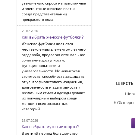
увеличению спроса на изысканные
и элегантные женские платья
среди представительниц
прекрасного пола.
25.07.2026
Как выбрать женские футболки?
Женские футболки являются
неотъемлемым элементом летнего
гардероба, предлагая оптимальное
сочетание доступности,
функциональности и
универсальности. Их невысокая
стоимость, способность защищать
от ультрафиолетового излучения,
ШЕРСТЬ
долговечность и адаптивность к
различным стилям одежды делают
Шири
их популярным выбором среди
67% шерсть
женщин всех возрастных
категорий.
18.07.2026
Как выбрать мужские шорты?
В летний период большинство