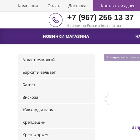
Компания
Оплата
Доставка
Контакты и адрес
+7 (967) 256 13 37
Звонки по России бесплатны
НОВИНКИ МАГАЗИНА
Н
Интернет-магазин т
Атлас шелковый
Бархат и вельвет
Батист
Вискоза
Жаккард и парча
Крепдешин
Зап
Креп-жоржет