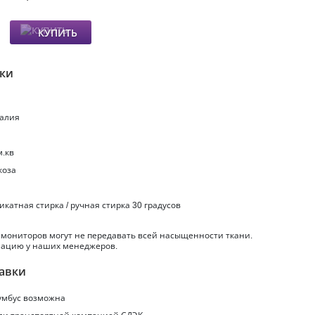
КУПИТЬ
ики
талия
м.кв
коза
ликатная стирка / ручная стирка 30 градусов
 мониторов могут не передавать всей насыщенности ткани.
ацию у наших менеджеров.
авки
умбус
возможна