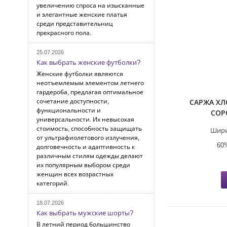
увеличению спроса на изысканные
и элегантные женские платья
среди представительниц
прекрасного пола.
25.07.2026
Как выбрать женские футболки?
Женские футболки являются
неотъемлемым элементом летнего
гардероба, предлагая оптимальное
сочетание доступности,
САРЖА ХЛ
функциональности и
СОР
универсальности. Их невысокая
стоимость, способность защищать
Шири
от ультрафиолетового излучения,
60
долговечность и адаптивность к
различным стилям одежды делают
их популярным выбором среди
женщин всех возрастных
категорий.
18.07.2026
Как выбрать мужские шорты?
В летний период большинство