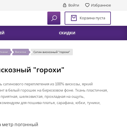
Войти
Избранное
Корзина пуста
ЕЙ
СКИДКИ
ткани
Вискоза
Сатин вискозный "горохи"
искозный "горохи"
ь сатинового переплетения из 100% вискозы, яркий
нт в белый горошек на бирюзовом фоне. Ткань пластичная,
 приятная, шелковистая, прохладная на ощупь,
комендуем для пошива платья, сарафана, юбки, туники,
а метр погонный