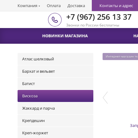
Компания
Оплата
Доставка
Контакты и адрес
+7 (967) 256 13 37
Звонки по России бесплатны
НОВИНКИ МАГАЗИНА
Н
Интернет-магазин т
Атлас шелковый
Бархат и вельвет
Батист
Вискоза
Жаккард и парча
Крепдешин
Зап
Креп-жоржет