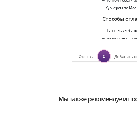
– Почтой России 
– Курьером по Мос
Способы опл
– Принимаем банко
– Безналичная опл
0
Отзывы
Добавить с
Мы также рекомендуем пос