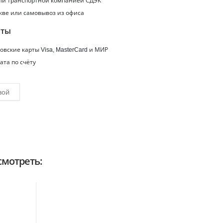
или транспортной компанией СДЭК
кве или самовывоз из офиса
аты
вские карты Visa, MasterCard и МИР
ата по счёту
вой
мотреть: