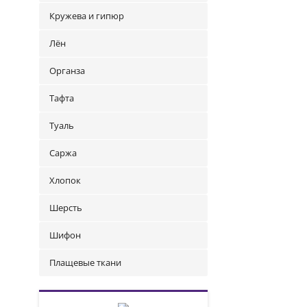
Кружева и гипюр
Лён
Органза
Тафта
Туаль
Саржа
Хлопок
Шерсть
Шифон
Плащевые ткани