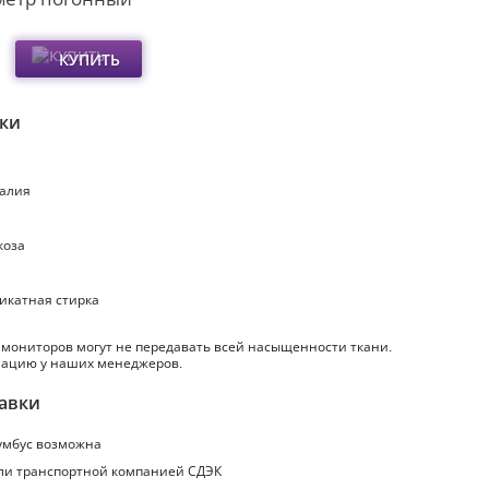
КУПИТЬ
ики
талия
коза
ликатная стирка
 мониторов могут не передавать всей насыщенности ткани.
ацию у наших менеджеров.
авки
умбус
возможна
или транспортной компанией СДЭК