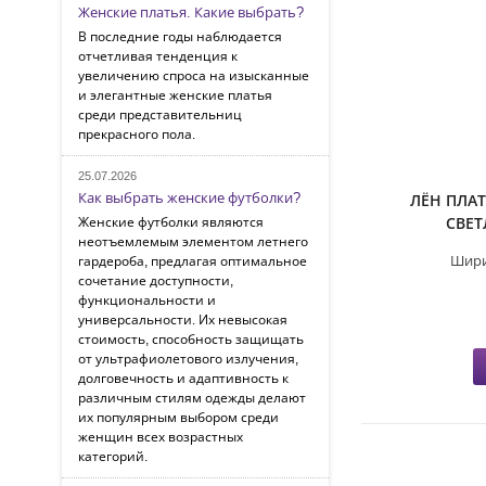
Женские платья. Какие выбрать?
В последние годы наблюдается
отчетливая тенденция к
увеличению спроса на изысканные
и элегантные женские платья
среди представительниц
прекрасного пола.
25.07.2026
Как выбрать женские футболки?
ЛЁН ПЛА
СВЕ
Женские футболки являются
неотъемлемым элементом летнего
Шири
гардероба, предлагая оптимальное
сочетание доступности,
функциональности и
универсальности. Их невысокая
стоимость, способность защищать
от ультрафиолетового излучения,
долговечность и адаптивность к
различным стилям одежды делают
их популярным выбором среди
женщин всех возрастных
категорий.