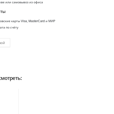
кве или самовывоз из офиса
аты
вские карты Visa, MasterCard и МИР
ата по счёту
вой
мотреть: