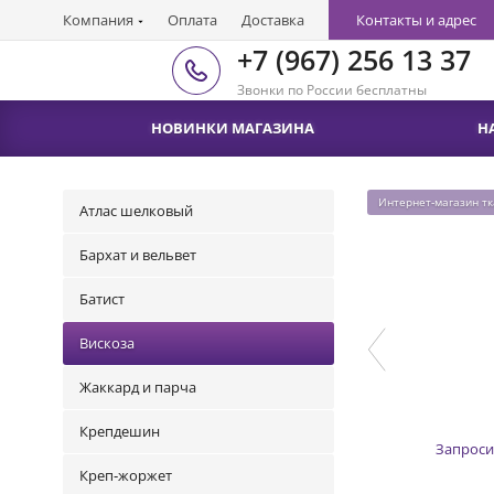
Компания
Оплата
Доставка
Контакты и адрес
+7 (967) 256 13 37
Звонки по России бесплатны
НОВИНКИ МАГАЗИНА
Н
Интернет-магазин т
Атлас шелковый
Бархат и вельвет
Батист
Вискоза
Жаккард и парча
Крепдешин
Запроси
Креп-жоржет