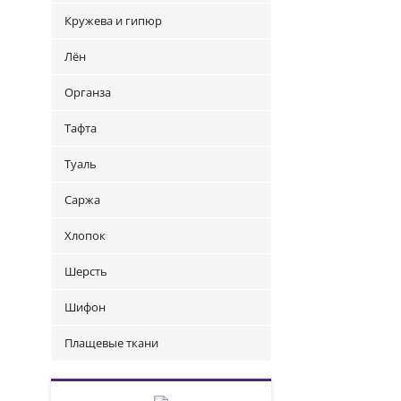
Кружева и гипюр
Лён
Органза
Тафта
Туаль
Саржа
Хлопок
Шерсть
Шифон
Плащевые ткани