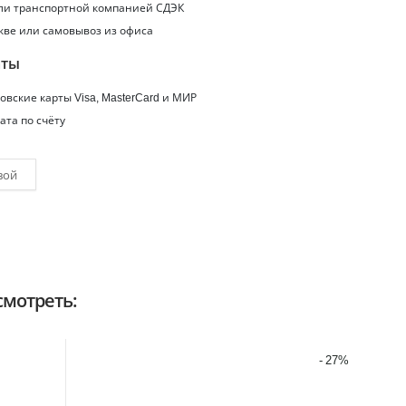
или транспортной компанией СДЭК
кве или самовывоз из офиса
аты
вские карты Visa, MasterCard и МИР
ата по счёту
вой
мотреть:
- 27%