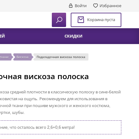
Войти
Избранное
Корзина пуста
ЕЙ
СКИДКИ
ткани
Вискоза
Подкладочная вискоза полоска
очная вискоза полоска
коза средней плотности в классическую полоску в сине-белой
ковистая на ощупь. Рекомендуем для использования в
очной ткани при пошиве мужского и женского костюма,
куртки, шубы.
ие, что осталось всего 2,6+0,6 метра!