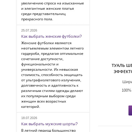
увеличению спроса на изысканные
и элегантные женские платья
среди представительниц
прекрасного пола.
25.07.2026
Как выбрать женские футболки?
Женские футболки являются
неотъемлемым элементом летнего
гардероба, предлагая оптимальное
сочетание доступности,
функциональности и
ТУАЛЬ Ш
универсальности. Их невысокая
ЭФФЕКТ
стоимость, способность защищать
от ультрафиолетового излучения,
Шири
долговечность и адаптивность к
100%
различным стилям одежды делают
их популярным выбором среди
женщин всех возрастных
категорий.
18.07.2026
Как выбрать мужские шорты?
В летний период большинство