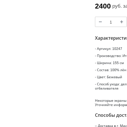
2400
руб.
з
Характерист
- Артикул: 10247
- Производство: И
- Ширина: 155 см
- Состав: 100% лён
- Цвет: Бежевый
- Способ ухода: д
отбеливателя
Некоторые экраны
Уточняйте информ
Способы дост
– Доставка в г.
Мау