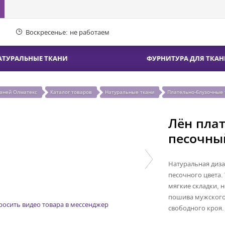
Воскресенье:
не работаем
АТУРАЛЬНЫЕ ТКАНИ
ФУРНИТУРА ДЛЯ ТКАН
каней Олматекс
Каталог товаров
Натуральные ткани
Плательно-блузочные 
Лён пла
песочны
Натуральная диза
песочного цвета.
мягкие складки, 
пошива мужского 
росить видео товара в мессенджер
свободного кроя.