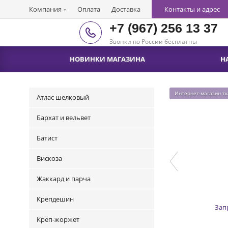
Компания
Оплата
Доставка
Контакты и адрес
+7 (967) 256 13 37
Звонки по России бесплатны
НОВИНКИ МАГАЗИНА
Н
Интернет-магазин т
Атлас шелковый
Бархат и вельвет
Батист
Вискоза
Жаккард и парча
Крепдешин
Зап
Креп-жоржет