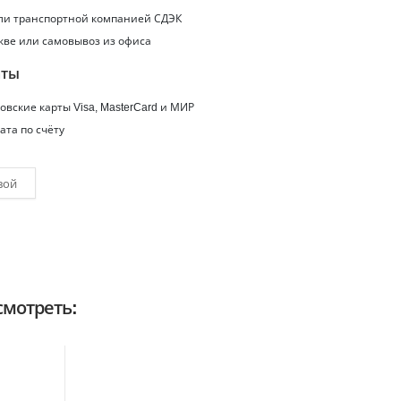
или транспортной компанией СДЭК
кве или самовывоз из офиса
аты
вские карты Visa, MasterCard и МИР
ата по счёту
вой
мотреть: