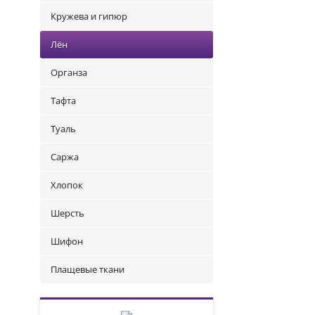
Кружева и гипюр
Лён
Органза
Тафта
Туаль
Саржа
Хлопок
Шерсть
Шифон
Плащевые ткани