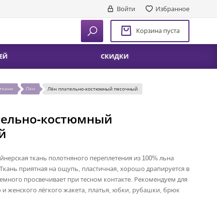
Войти
Избранное
Корзина пуста
ЕЙ
СКИДКИ
ткани
Лён
Лён плательно-костюмный песочный
тельно-костюмный
й
йнерская ткань полотняного переплетения из 100% льна
 Ткань приятная на ощупь, пластичная, хорошо драпируется в
немного просвечивает при тесном контакте. Рекомендуем для
и женского лёгкого жакета, платья, юбки, рубашки, брюк