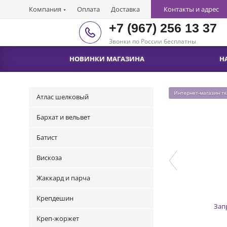
Компания
Оплата
Доставка
Контакты и адрес
+7 (967) 256 13 37
Звонки по России бесплатны
НОВИНКИ МАГАЗИНА
Н
Интернет-магазин т
Атлас шелковый
Бархат и вельвет
Батист
Вискоза
Жаккард и парча
Крепдешин
Зап
Креп-жоржет