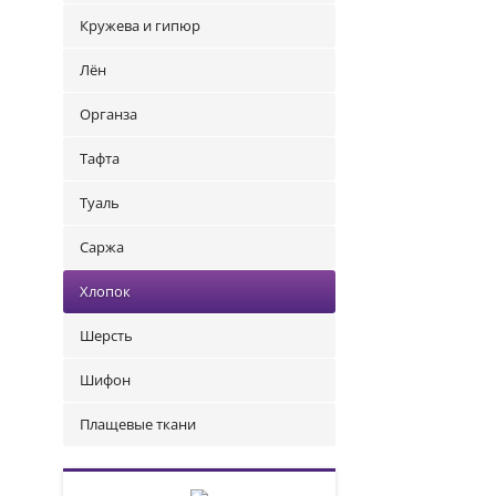
Кружева и гипюр
Лён
Органза
Тафта
Туаль
Саржа
Хлопок
Шерсть
Шифон
Плащевые ткани