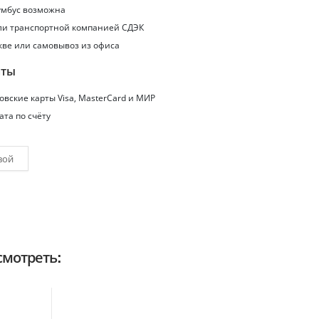
умбус
возможна
или транспортной компанией СДЭК
кве или самовывоз из офиса
аты
вские карты Visa, MasterCard и МИР
ата по счёту
вой
мотреть: