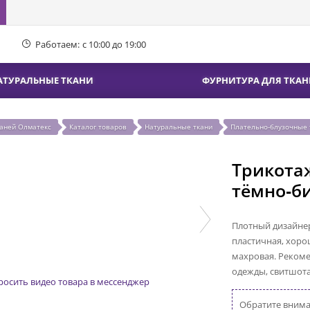
Работаем:
с 10:00 до 19:00
АТУРАЛЬНЫЕ ТКАНИ
ФУРНИТУРА ДЛЯ ТКАН
каней Олматекс
Каталог товаров
Натуральные ткани
Плательно-блузочные 
Трикота
тёмно-б
Плотный дизайнер
пластичная, хоро
махровая. Рекоме
одежды, свитшота
росить видео товара в мессенджер
Обратите вниман