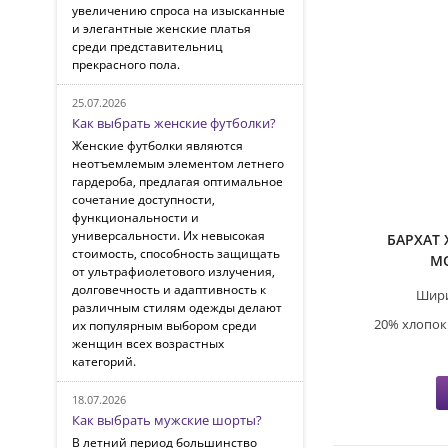
увеличению спроса на изысканные
и элегантные женские платья
среди представительниц
прекрасного пола.
25.07.2026
Как выбрать женские футболки?
Женские футболки являются
неотъемлемым элементом летнего
гардероба, предлагая оптимальное
сочетание доступности,
функциональности и
универсальности. Их невысокая
БАРХАТ
стоимость, способность защищать
М
от ультрафиолетового излучения,
долговечность и адаптивность к
Шири
различным стилям одежды делают
20% хлопок
их популярным выбором среди
женщин всех возрастных
категорий.
18.07.2026
Как выбрать мужские шорты?
В летний период большинство