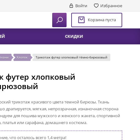
Войти
Избранное
Корзина пуста
ЕЙ
СКИДКИ
ткани
Хлопок
Трикотаж футер хлопковый тёмно-бирюзовый
ж футер хлопковый
ирюзовый
ский трикотаж красивого цвета темной бирюзы. Ткань
шо драпируется, мягкая, непрозрачная, изнаночная сторона
ндуем для пошива мужского и женского жакета, спортивной
, платья или сарафана, домашнего костюма.
ие, что осталось всего 1,4 метра!