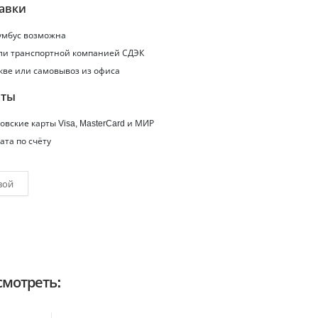
авки
умбус
возможна
или транспортной компанией СДЭК
кве или самовывоз из офиса
аты
вские карты Visa, MasterCard и МИР
ата по счёту
вой
мотреть: