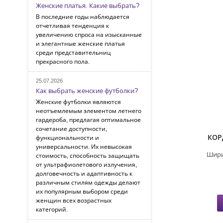
Женские платья. Какие выбрать?
В последние годы наблюдается
отчетливая тенденция к
увеличению спроса на изысканные
и элегантные женские платья
среди представительниц
прекрасного пола.
25.07.2026
Как выбрать женские футболки?
Женские футболки являются
неотъемлемым элементом летнего
гардероба, предлагая оптимальное
сочетание доступности,
КОР
функциональности и
универсальности. Их невысокая
Шири
стоимость, способность защищать
от ультрафиолетового излучения,
долговечность и адаптивность к
различным стилям одежды делают
их популярным выбором среди
женщин всех возрастных
категорий.