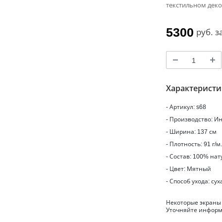
текстильном дек
5300
руб.
з
Характерист
- Артикул: s68
- Производство: И
- Ширина: 137 см
- Плотность: 91 г/м
- Состав: 100% на
- Цвет: Мятный
- Способ ухода: сух
Некоторые экраны
Уточняйте информ