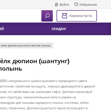
Войти
Избранное
Корзина пуста
ЕЙ
СКИДКИ
 шёлк дюпион (шантунг) светлая полынь
ёлк дюпион (шантунг)
 полынь
 100% натурального шёлка красивого природного цвета
астичная, приятная на ощупь, хорошо драпируется и держит
ная, по свойствам как шелковая тафта. Дюпион шелковый
ую структуру, незначительные нити и узелки на
омендуем для пошива нарядного платья, костюма, юбки,
рсета, палантина. Дюпион (шантунг) также используют в