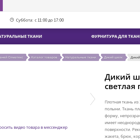
Суббота:
с 11:00 до 17:00
АТУРАЛЬНЫЕ ТКАНИ
ФУРНИТУРА ДЛЯ ТКАН
каней Олматекс
Каталог товаров
Натуральные ткани
Дикий шелк
Дикий
Дикий ш
светлая
Плотная ткань из
полыни. Ткань пл
форму, непрозрач
имеет неоднородн
росить видео товара в мессенджер
поверхности. Рек
жакета, брюк, ко