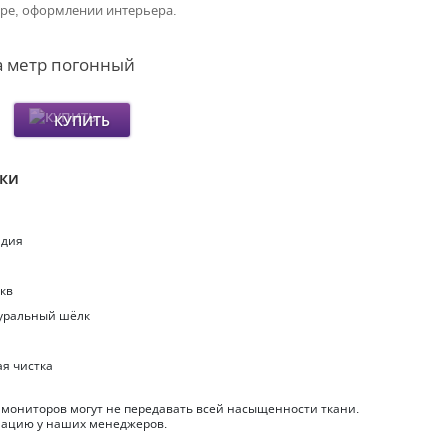
оре, оформлении интерьера.
а метр погонный
КУПИТЬ
ики
ндия
.кв
туральный шёлк
ая чистка
 мониторов могут не передавать всей насыщенности ткани.
ацию у наших менеджеров.