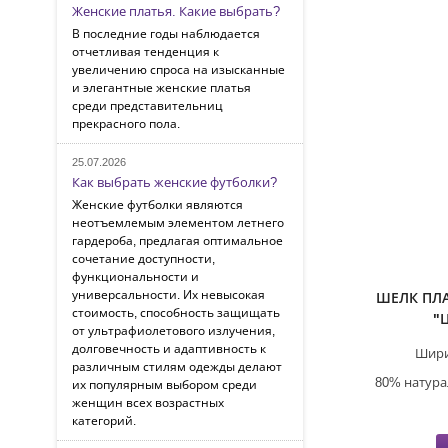
Женские платья. Какие выбрать?
В последние годы наблюдается
отчетливая тенденция к
увеличению спроса на изысканные
и элегантные женские платья
среди представительниц
прекрасного пола.
25.07.2026
Как выбрать женские футболки?
Женские футболки являются
неотъемлемым элементом летнего
гардероба, предлагая оптимальное
сочетание доступности,
функциональности и
универсальности. Их невысокая
ШЕЛК ПЛ
стоимость, способность защищать
"
от ультрафиолетового излучения,
долговечность и адаптивность к
Шири
различным стилям одежды делают
80% натура
их популярным выбором среди
женщин всех возрастных
категорий.