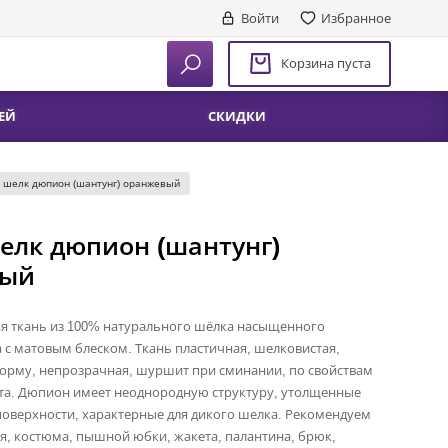
Войти
Избранное
Корзина пуста
ЕЙ
СКИДКИ
 шелк дюпион (шантунг) оранжевый
елк дюпион (шантунг)
вый
ая ткань из 100% натурального шёлка насыщенного
 с матовым блеском. Ткань пластичная, шелковистая,
орму, непрозрачная, шуршит при сминании, по свойствам
фта. Дюпион имеет неоднородную структуру, утолщенные
 поверхности, характерные для дикого шелка. Рекомендуем
я, костюма, пышной юбки, жакета, палантина, брюк,