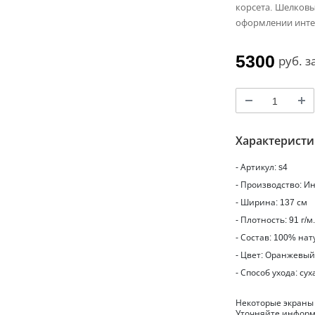
корсета. Шелковы
оформлении инте
5300
руб.
з
Характерист
- Артикул: s4
- Производство: И
- Ширина: 137 см
- Плотность: 91 г/м
- Состав: 100% на
- Цвет: Оранжевый
- Способ ухода: сух
Некоторые экраны
Уточняйте информ