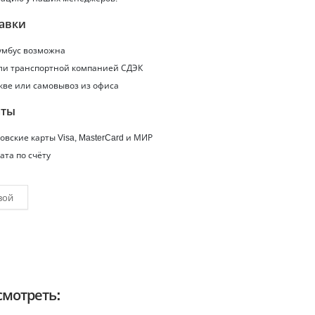
авки
умбус
возможна
или транспортной компанией СДЭК
кве или самовывоз из офиса
аты
вские карты Visa, MasterCard и МИР
ата по счёту
вой
мотреть: