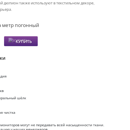
й дюпион также используют в текстильном декоре,
рьера.
а метр погонный
КУПИТЬ
ики
ндия
.кв
туральный шёлк
ая чистка
 мониторов могут не передавать всей насыщенности ткани.
ацию у наших менеджеров.