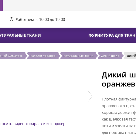
Работаем:
с 10:00 до 19:00
АТУРАЛЬНЫЕ ТКАНИ
ФУРНИТУРА ДЛЯ ТКАН
каней Олматекс
Каталог товаров
Натуральные ткани
Дикий шелк
Дикий
Дикий ш
оранже
Плотная фактурн
оранжевого цвета
хорошо держит ф
как шелковая та
росить видео товара в мессенджер
нити и узелки на
для пошива плать