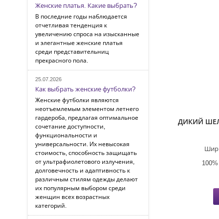
Женские платья. Какие выбрать?
В последние годы наблюдается
отчетливая тенденция к
увеличению спроса на изысканные
и элегантные женские платья
среди представительниц
прекрасного пола.
25.07.2026
Как выбрать женские футболки?
Женские футболки являются
неотъемлемым элементом летнего
гардероба, предлагая оптимальное
ДИКИЙ ШЕ
сочетание доступности,
функциональности и
универсальности. Их невысокая
Шир
стоимость, способность защищать
от ультрафиолетового излучения,
100%
долговечность и адаптивность к
различным стилям одежды делают
их популярным выбором среди
женщин всех возрастных
категорий.