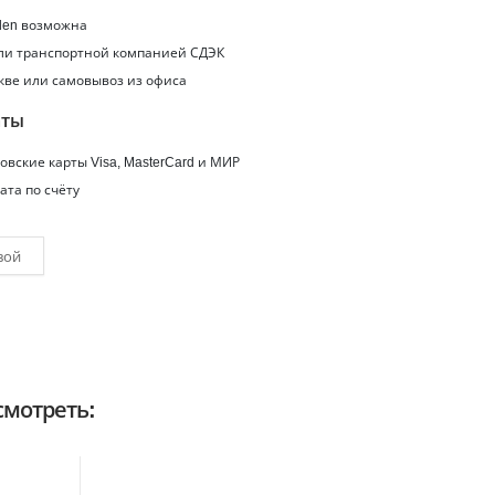
den
возможна
или транспортной компанией СДЭК
кве или самовывоз из офиса
аты
вские карты Visa, MasterCard и МИР
ата по счёту
вой
мотреть: