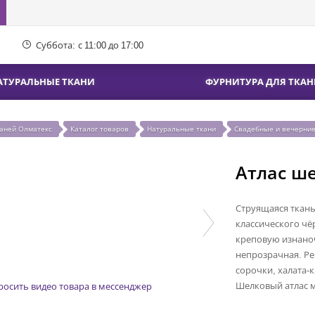
Суббота:
с 11:00 до 17:00
АТУРАЛЬНЫЕ ТКАНИ
ФУРНИТУРА ДЛЯ ТКАН
каней Олматекс
Каталог товаров
Натуральные ткани
Свадебные и вечерние
Атлас ш
Струящаяся ткань
классического чё
креповую изнано
непрозрачная. Ре
сорочки, халата-
Шелковый атлас м
росить видео товара в мессенджер