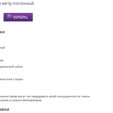
а метр погонный
КУПИТЬ
ики
итай
.кв
туральный шёлк
ликатная стирка
 мониторов могут не передавать всей насыщенности ткани.
ацию у наших менеджеров.
авки