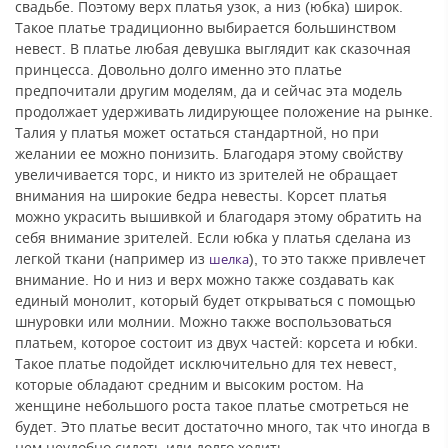
свадьбе. Поэтому верх платья узок, а низ (юбка) широк.
Такое платье традиционно выбирается большинством
невест. В платье любая девушка выглядит как сказочная
принцесса. Довольно долго именно это платье
предпочитали другим моделям, да и сейчас эта модель
продолжает удерживать лидирующее положение на рынке.
Талия у платья может остаться стандартной, но при
желании ее можно понизить. Благодаря этому свойству
увеличивается торс, и никто из зрителей не обращает
внимания на широкие бедра невесты. Корсет платья
можно украсить вышивкой и благодаря этому обратить на
себя внимание зрителей. Если юбка у платья сделана из
легкой ткани (например из
), то это также привлечет
шелка
внимание. Но и низ и верх можно также создавать как
единый монолит, который будет открываться с помощью
шнуровки или молнии. Можно также воспользоваться
платьем, которое состоит из двух частей: корсета и юбки.
Такое платье подойдет исключительно для тех невест,
которые обладают средним и высоким ростом. На
женщине небольшого роста такое платье смотреться не
будет. Это платье весит достаточно много, так что иногда в
нем неудобно сидеть или долго ходить.