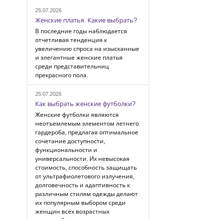
25.07.2026
Женские платья. Какие выбрать?
В последние годы наблюдается
отчетливая тенденция к
увеличению спроса на изысканные
и элегантные женские платья
среди представительниц
прекрасного пола.
25.07.2026
Как выбрать женские футболки?
Женские футболки являются
неотъемлемым элементом летнего
гардероба, предлагая оптимальное
сочетание доступности,
функциональности и
универсальности. Их невысокая
стоимость, способность защищать
от ультрафиолетового излучения,
долговечность и адаптивность к
различным стилям одежды делают
их популярным выбором среди
женщин всех возрастных