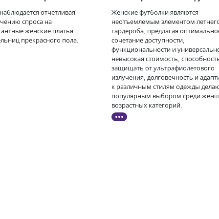
 наблюдается отчетливая
Женские футболки являются
ичению спроса на
неотъемлемым элементом летнег
гантные женские платья
гардероба, предлагая оптимально
ельниц прекрасного пола.
сочетание доступности,
функциональности и универсально
невысокая стоимость, способност
защищать от ультрафиолетового
излучения, долговечность и адапт
к различным стилям одежды делаю
популярным выбором среди женщ
возрастных категорий.