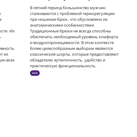
В летний период большинство мужчин
о
сталкиваются с проблемой терморегуляции
е
при ношении брюк, что обусловлено их
анатомическими особенностями.
сти. Их
Традиционные брюки не всегда способны
ь
обеспечить необходимый уровень комфорта
и воздухопроницаемости. В этом контексте
ивность
более целесообразным выбором являются
т их
классические шорты, которые предоставляют
ин всех
обладателю аутентичность, удобство и
практическую функциональность.