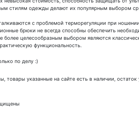
х невысокая стоимость, способность защищать от уль
чным стилям одежды делают их популярным выбором ср
талкиваются с проблемой терморегуляции при ношении
ионные брюки не всегда способны обеспечить необхо
те более целесообразным выбором являются классичес
практическую функциональность.
лько по делу :)
, товары указанные на сайте есть в наличии, остаток
ащищены