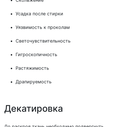
Скольжение
Усадка после стирки
Уязвимость к проколам
Светочувствительность
Гигроскопичность
Растяжимость
Драпируемость
Декатировка
До раскроя ткань необходимо подвергнуть