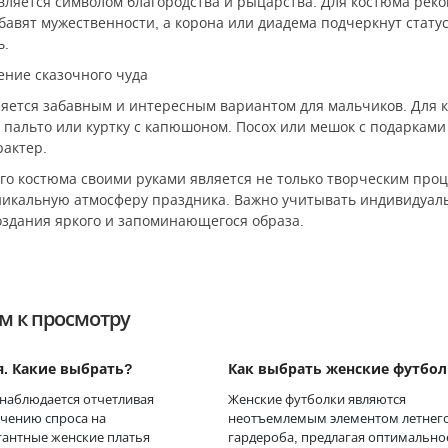
ляется символом благородства и рыцарства. Для костюма реко
авят мужественности, а корона или диадема подчеркнут стату
ь.
ение сказочного чуда
ляется забавным и интересным вариантом для мальчиков. Для 
 пальто или куртку с капюшоном. Посох или мешок с подаркам
рактер.
го костюма своими руками является не только творческим проц
уникальную атмосферу праздника. Важно учитывать индивидуал
оздания яркого и запоминающегося образа.
м к просмотру
я. Какие выбрать?
Как выбрать женские футбо
 наблюдается отчетливая
Женские футболки являются
ичению спроса на
неотъемлемым элементом летнег
гантные женские платья
гардероба, предлагая оптимально