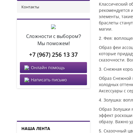
Классический об
Контакты
рекомендуется и
элементы, такие
браслеты стану
магии.
Сложности с выбором?
2. Фея: воплоще
Мы поможем!
Образ феи ассоц
+7 (967) 256 13 37
которые придаду
сказочности. В
Онлайн помощь
3. Снежная кор
Образ Снежной 
Написать письмо
холодных оттенк
Аксессуары с се
4. Золушка: во
Образ Золушки я
эффект роскоши 
образу. Важно у
НАША ЛЕНТА
5. Сказочный ц