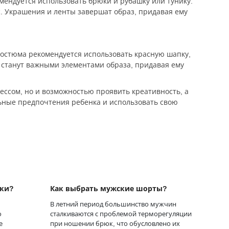
мендуется использовать брюки и рубашку или тунику.
с. Украшения и ленты завершат образ, придавая ему
костюма рекомендуется использовать красную шапку,
и станут важными элементами образа, придавая ему
ессом, но и возможностью проявить креативность, а
ьные предпочтения ребенка и использовать свою
лки?
Как выбрать мужские шорты?
В летний период большинство мужчин
о
сталкиваются с проблемой терморегуляции
е
при ношении брюк, что обусловлено их