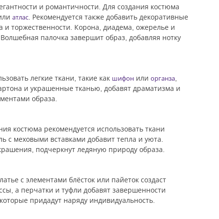
легантности и романтичности. Для создания костюма
или
. Рекомендуется также добавить декоративные
атлас
а и торжественности. Корона, диадема, ожерелье и
Волшебная палочка завершит образ, добавляя нотку
ьзовать легкие ткани, такие как
или
,
шифон
органза
картона и украшенные тканью, добавят драматизма и
ементами образа.
ния костюма рекомендуется использовать ткани
ль с меховыми вставками добавит тепла и уюта.
украшения, подчеркнут ледяную природу образа.
атье с элементами блёсток или пайеток создаст
ссы, а перчатки и туфли добавят завершенности
 которые придадут наряду индивидуальность.