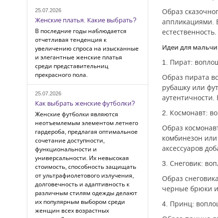
25.07.2026
Образ сказочног
Женские платья. Какие выбрать?
аппликациями. 
В последние годы наблюдается
естественность.
отчетливая тенденция к
Идеи для мальчи
увеличению спроса на изысканные
и элегантные женские платья
1. Пират: вопл
среди представительниц
прекрасного пола.
Образ пирата в
рубашку или фу
25.07.2026
аутентичности. 
Как выбрать женские футболки?
2. Космонавт: 
Женские футболки являются
неотъемлемым элементом летнего
Образ космонав
гардероба, предлагая оптимальное
комбинезон или
сочетание доступности,
аксессуаров доб
функциональности и
универсальности. Их невысокая
3. Снеговик: во
стоимость, способность защищать
от ультрафиолетового излучения,
Образ снеговика
долговечность и адаптивность к
черные брюки и 
различным стилям одежды делают
их популярным выбором среди
4. Принц: вопл
женщин всех возрастных