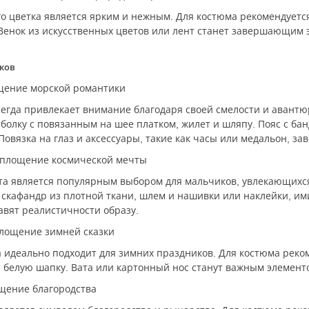
о цветка является ярким и нежным. Для костюма рекомендуетс
Венок из искусственных цветов или лент станет завершающим 
ков
ощение морской романтики
сегда привлекает внимание благодаря своей смелости и авантю
тболку с повязанным на шее платком, жилет и шляпу. Пояс с 
Повязка на глаз и аксессуары, такие как часы или медальон, за
воплощение космической мечты
та является популярным выбором для мальчиков, увлекающихся
 скафандр из плотной ткани, шлем и нашивки или наклейки, им
авят реалистичности образу.
площение зимней сказки
 идеально подходит для зимних праздников. Для костюма реко
белую шапку. Вата или картонный нос станут важным элементо
ощение благородства