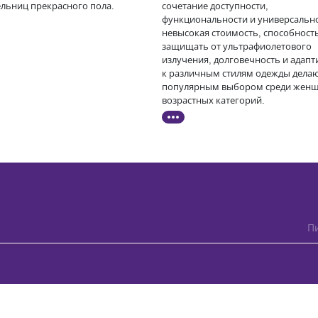
ельниц прекрасного пола.
сочетание доступности,
функциональности и универсально
невысокая стоимость, способност
защищать от ультрафиолетового
излучения, долговечность и адапт
к различным стилям одежды делаю
популярным выбором среди женщ
возрастных категорий.
Пи