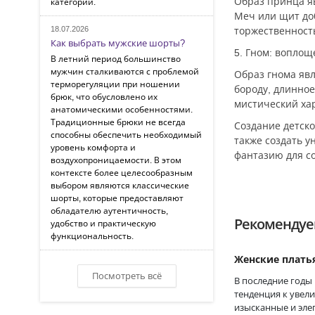
Образ принца яв
категорий.
Меч или щит доб
18.07.2026
торжественност
Как выбрать мужские шорты?
5. Гном: воплощ
В летний период большинство
мужчин сталкиваются с проблемой
Образ гнома яв
терморегуляции при ношении
бороду, длинное
брюк, что обусловлено их
мистический ха
анатомическими особенностями.
Традиционные брюки не всегда
Создание детско
способны обеспечить необходимый
также создать 
уровень комфорта и
фантазию для с
воздухопроницаемости. В этом
контексте более целесообразным
выбором являются классические
шорты, которые предоставляют
обладателю аутентичность,
Рекомендуе
удобство и практическую
функциональность.
Женские плать
Посмотреть всё
В последние годы
тенденция к увел
изысканные и эле