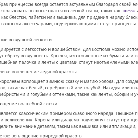
раз принцессы всегда остается актуальным благодаря своей э
спользовать пышные платья из легкой ткани, таких как
шифон
 как блёстки, пайетки или вышивка, для придания наряду блеск
т важными аксессуарами, подчеркивающими статус принцессы. 
ние воздушной легкости
иируется с легкостью и волшебством. Для костюма можно испол
т образу воздушность. Крылья, изготовленные из бумаги или 
олшебная палочка и ленты с цветами станут неотъемлемыми эл
олева: воплощение ледяной красоты
королевы воплощает зимнюю сказку и магию холода. Для созда
ов, такие как белый, серебристый или голубой. Накидка или ша
ребристыми и голубыми оттенками, такие как ленты, ободки и 
площение волшебной сказки
вляется классическим примером сказочного наряда. Пышное пл
и великолепия. Корона или диадема подчеркнут статус принце
делить внимание деталям, таким как вышивка или аппликации,
веток: воплощение природной красоты