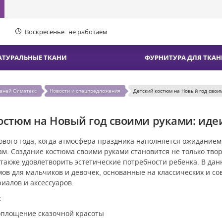
Воскресенье:
не работаем
АТУРАЛЬНЫЕ ТКАНИ
ФУРНИТУРА ДЛЯ ТКАН
каней Олматекс
Новости и спецпредложения
Детский костюм на Новый год свои
остюм на Новый год своими руками: иде
вого года, когда атмосфера праздника наполняется ожиданием
м. Создание костюма своими руками становится не только тво
 также удовлетворить эстетические потребности ребенка. В да
мов для мальчиков и девочек, основанные на классических и с
иалов и аксессуаров.
к
воплощение сказочной красоты