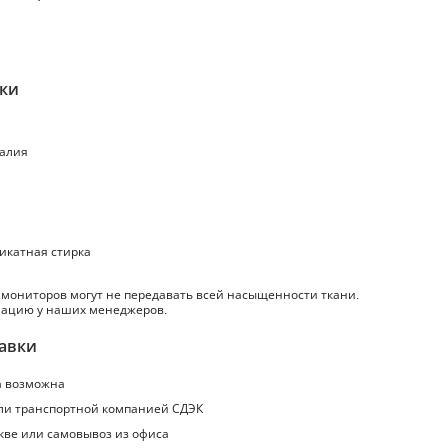
ики
талия
ликатная стирка
 мониторов могут не передавать всей насыщенности ткани.
ацию у наших менеджеров.
авки
а
возможна
или транспортной компанией СДЭК
кве или самовывоз из офиса