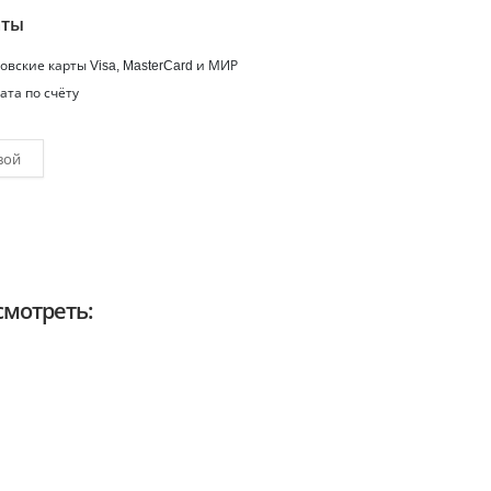
аты
вские карты Visa, MasterCard и МИР
ата по счёту
вой
мотреть: