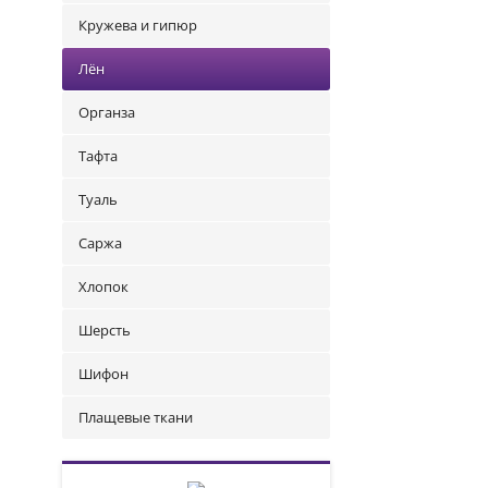
Кружева и гипюр
Лён
Органза
Тафта
Туаль
Саржа
Хлопок
Шерсть
Шифон
Плащевые ткани