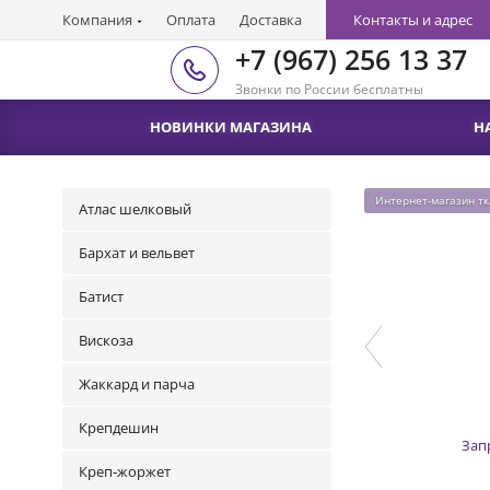
Компания
Оплата
Доставка
Контакты и адрес
+7 (967) 256 13 37
Звонки по России бесплатны
НОВИНКИ МАГАЗИНА
Н
Интернет-магазин т
Атлас шелковый
Бархат и вельвет
Батист
Вискоза
Жаккард и парча
Крепдешин
Зап
Креп-жоржет