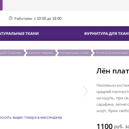
Работаем:
с 10:00 до 19:00
АТУРАЛЬНЫЕ ТКАНИ
ФУРНИТУРА ДЛЯ ТКАН
каней Олматекс
Каталог товаров
Натуральные ткани
Плательно-блузочные 
Лён пла
Плательно-костюм
средней плотност
на ощупь, при сж
сарафана, летнег
шорт, брюк свобо
росить видео товара в мессенджер
1100
руб.
з