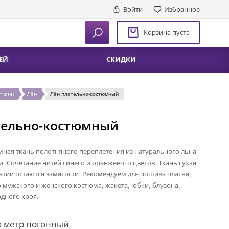
Войти
Избранное
Корзина пуста
ЕЙ
СКИДКИ
ткани
Лён
Лён плательно-костюмный
тельно-костюмный
ная ткань полотняного переплетения из натурального льна
и. Сочетание нитей синего и оранжевого цветов. Ткань сухая
атии остаются замятости. Рекомендуем для пошива платья,
о мужского и женского костюма, жакета, юбки, блузона,
дного кроя.
а метр погонный