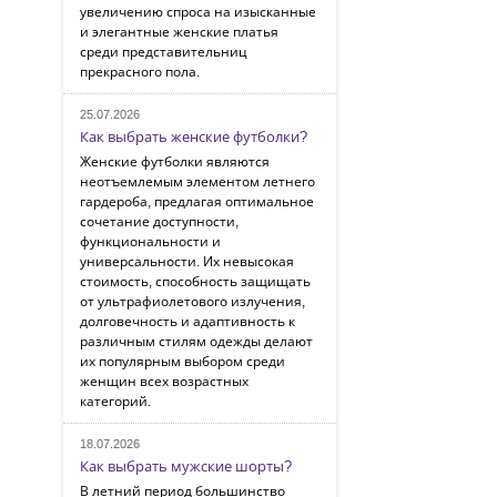
увеличению спроса на изысканные
и элегантные женские платья
среди представительниц
прекрасного пола.
25.07.2026
Как выбрать женские футболки?
Женские футболки являются
неотъемлемым элементом летнего
гардероба, предлагая оптимальное
сочетание доступности,
функциональности и
универсальности. Их невысокая
стоимость, способность защищать
от ультрафиолетового излучения,
долговечность и адаптивность к
различным стилям одежды делают
их популярным выбором среди
женщин всех возрастных
категорий.
18.07.2026
Как выбрать мужские шорты?
В летний период большинство