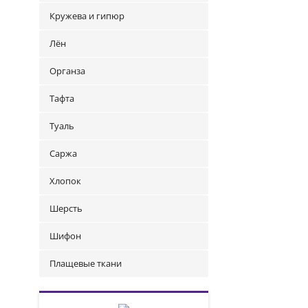
Кружева и гипюр
Лён
Органза
Тафта
Туаль
Саржа
Хлопок
Шерсть
Шифон
Плащевые ткани