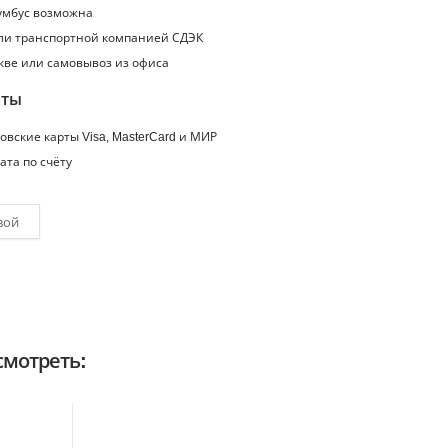
умбус
возможна
или транспортной компанией СДЭК
кве или самовывоз из офиса
аты
вские карты Visa, MasterCard и МИР
ата по счёту
вой
мотреть: