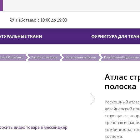
Работаем:
с 10:00 до 19:00
АТУРАЛЬНЫЕ ТКАНИ
ФУРНИТУРА ДЛЯ ТКАН
каней Олматекс
Каталог товаров
Натуральные ткани
Плательно-блузочные 
Атлас с
полоска
Роскошный атлас 
дизайнерский при
струящаяся, непр
креповая изнаноч
росить видео товара в мессенджер
комбинезона, топ
костюма.