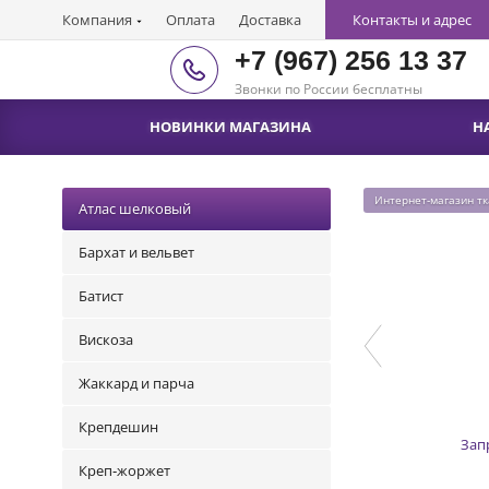
Компания
Оплата
Доставка
Контакты и адрес
+7 (967) 256 13 37
Звонки по России бесплатны
НОВИНКИ МАГАЗИНА
Н
Интернет-магазин т
Атлас шелковый
Бархат и вельвет
Батист
Вискоза
Жаккард и парча
Крепдешин
Зап
Креп-жоржет