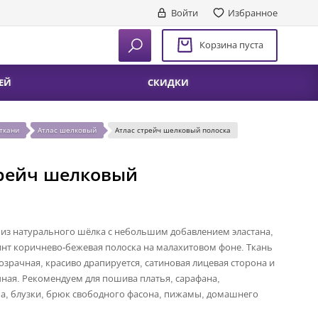
Войти
Избранное
Корзина пуста
ЕЙ
СКИДКИ
ткани
Атлас шелковый
Атлас стрейч шелковый полоска
трейч шелковый
из натурального шёлка с небольшим добавлением эластана,
нт коричнево-бежевая полоска на малахитовом фоне. Ткань
озрачная, красиво драпируется, сатиновая лицевая сторона и
ная. Рекомендуем для пошива платья, сарафана,
а, блузки, брюк свободного фасона, пижамы, домашнего