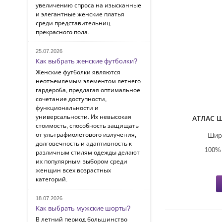
увеличению спроса на изысканные
и элегантные женские платья
среди представительниц
прекрасного пола.
25.07.2026
Как выбрать женские футболки?
Женские футболки являются
неотъемлемым элементом летнего
гардероба, предлагая оптимальное
сочетание доступности,
функциональности и
универсальности. Их невысокая
АТЛАС 
стоимость, способность защищать
от ультрафиолетового излучения,
Шир
долговечность и адаптивность к
100%
различным стилям одежды делают
их популярным выбором среди
женщин всех возрастных
категорий.
18.07.2026
Как выбрать мужские шорты?
В летний период большинство