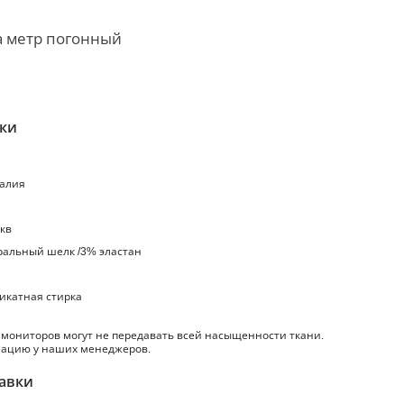
а метр погонный
ики
талия
.кв
уральный шелк /3% эластан
ликатная стирка
 мониторов могут не передавать всей насыщенности ткани.
ацию у наших менеджеров.
авки