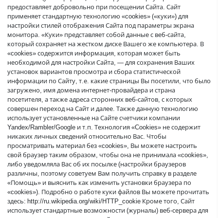
предоставляет добровольно при посещении Сайта. Сайт
применяет стандартную технологию «cookies» («куки») для
настройки стилей отображения Сайта под параметры экрана
монитора. «Куки» представляет собой данные с веб-сайта,
который сохраняет на жестком диске Вашего же компьютера. В
«cookies» содержится информация, которая может быть
необходимой для настройки Сайта, — для сохранения Ваших
установок вариантов просмотра и сбора статистической
информации по Сайту, т.е. какие страницы Вы посетили, что было
загружено, имя домена интернет-провайдера и страна
посетителя, а также адреса сторонних веб-сайтов, с которых
совершен переход на Сайт и далее. Также данную технологию
использует установленные на Сайте счетчики компании
Yandex/Rambler/Google и т.п. Технология «Cookies» не содержит
никаких личных сведений относительно Вас. Чтобы
просматривать материал без «cookies», Вы можете настроить
свой браузер таким образом, чтобы она не принимала «cookies»,
либо уведомляла Вас об их посылке (настройки браузеров
различны, поэтому советуем Вам получить справку в разделе
«Помощь» и выяснить как изменить установки браузера по
«cookies»). Подробно о работе куки файлов Вы можете прочитать
здесь: http://ru.wikipedia.org/wiki/HTTP_cookie Кроме того, Сайт
использует стандартные возможности (журналы) веб-сервера для